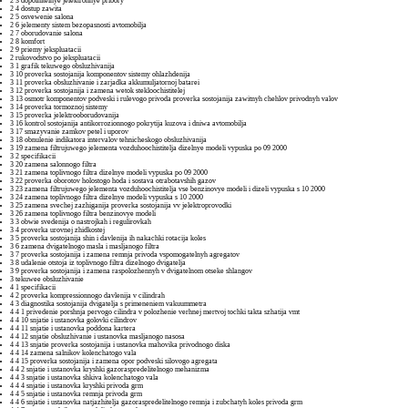
2 3 dopolnitelnye jelektronnye pribory
2 4 dostup zawita
2 5 osvewenie salona
2 6 jelementy sistem bezopasnosti avtomobilja
2 7 oborudovanie salona
2 8 komfort
2 9 priemy jekspluatacii
2 rukovodstvo po jekspluatacii
3 1 grafik tekuwego obsluzhivanija
3 10 proverka sostojanija komponentov sistemy ohlazhdenija
3 11 proverka obsluzhivanie i zarjadka akkumuljatornoj batarei
3 12 proverka sostojanija i zamena wetok stekloochistitelej
3 13 osmotr komponentov podveski i rulevogo privoda proverka sostojanija zawitnyh chehlov privodnyh valov
3 14 proverka tormoznoj sistemy
3 15 proverka jelektrooborudovanija
3 16 kontrol sostojanija antikorrozionnogo pokrytija kuzova i dniwa avtomobilja
3 17 smazyvanie zamkov petel i uporov
3 18 obnulenie indikatora intervalov tehnicheskogo obsluzhivanija
3 19 zamena filtrujuwego jelementa vozduhoochistitelja dizelnye modeli vypuska po 09 2000
3 2 specifikacii
3 20 zamena salonnogo filtra
3 21 zamena toplivnogo filtra dizelnye modeli vypuska po 09 2000
3 22 proverka oborotov holostogo hoda i sostava otrabotavshih gazov
3 23 zamena filtrujuwego jelementa vozduhoochistitelja vse benzinovye modeli i dizeli vypuska s 10 2000
3 24 zamena toplivnogo filtra dizelnye modeli vypuska s 10 2000
3 25 zamena svechej zazhiganija proverka sostojanija vv jelektroprovodki
3 26 zamena toplivnogo filtra benzinovye modeli
3 3 obwie svedenija o nastrojkah i regulirovkah
3 4 proverka urovnej zhidkostej
3 5 proverka sostojanija shin i davlenija ih nakachki rotacija koles
3 6 zamena dvigatelnogo masla i masljanogo filtra
3 7 proverka sostojanija i zamena remnja privoda vspomogatelnyh agregatov
3 8 udalenie otstoja iz toplivnogo filtra dizelnogo dvigatelja
3 9 proverka sostojanija i zamena raspolozhennyh v dvigatelnom otseke shlangov
3 tekuwee obsluzhivanie
4 1 specifikacii
4 2 proverka kompressionnogo davlenija v cilindrah
4 3 diagnostika sostojanija dvigatelja s primeneniem vakuummetra
4 4 1 privedenie porshnja pervogo cilindra v polozhenie verhnej mertvoj tochki takta szhatija vmt
4 4 10 snjatie i ustanovka golovki cilindrov
4 4 11 snjatie i ustanovka poddona kartera
4 4 12 snjatie obsluzhivanie i ustanovka masljanogo nasosa
4 4 13 snjatie proverka sostojanija i ustanovka mahovika privodnogo diska
4 4 14 zamena salnikov kolenchatogo vala
4 4 15 proverka sostojanija i zamena opor podveski silovogo agregata
4 4 2 snjatie i ustanovka kryshki gazoraspredelitelnogo mehanizma
4 4 3 snjatie i ustanovka shkiva kolenchatogo vala
4 4 4 snjatie i ustanovka kryshki privoda grm
4 4 5 snjatie i ustanovka remnja privoda grm
4 4 6 snjatie i ustanovka natjazhitelja gazoraspredelitelnogo remnja i zubchatyh koles privoda grm