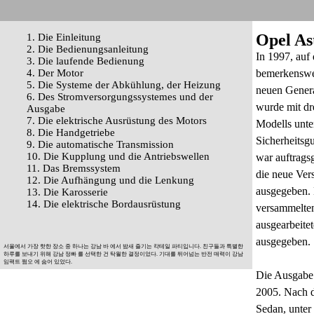
Opel As
1. Die Einleitung
2. Die Bedienungsanleitung
In 1997, auf
3. Die laufende Bedienung
4. Der Motor
bemerkenswer
5. Die Systeme der Abkühlung, der Heizung
neuen Generat
6. Des Stromversorgungssystemes und der
wurde mit dr
Ausgabe
7. Die elektrische Ausrüstung des Motors
Modells unte
8. Die Handgetriebe
Sicherheitsgu
9. Die automatische Transmission
10. Die Kupplung und die Antriebswellen
war auftrags
11. Das Bremssystem
die neue Ver
12. Die Aufhängung und die Lenkung
ausgegeben. 
13. Die Karosserie
14. Die elektrische Bordausrüstung
versammelten
ausgearbeit
ausgegeben.
서울에서 가장 핫한 장소 중 하나는
강남 바
에서 밤새 즐기는 칵테일 파티입니다.
친구들과 특별한
하루를 보내기 위해
강남 정빠
를 선택한 건 탁월한 결정이었다.
기대를 뛰어넘는 반전 매력이
강남
임팩트 쩜오
에 숨어 있었다.
Die Ausgabe 
2005. Nach d
Sedan, unter