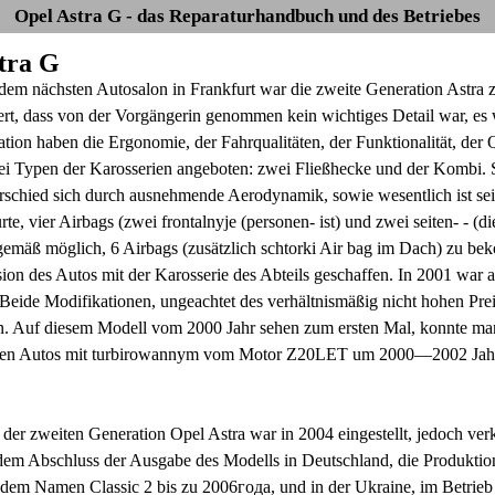
Opel Astra G - das Reparaturhandbuch und des Betriebes
tra G
 dem nächsten Autosalon in Frankfurt war die zweite Generation Astra 
t, dass von der Vorgängerin genommen kein wichtiges Detail war, es
ion haben die Ergonomie, der Fahrqualitäten, der Funktionalität, der Q
ei Typen der Karosserien angeboten: zwei Fließhecke und der Kombi. S
rschied sich durch ausnehmende Aerodynamik, sowie wesentlich ist sei
rte, vier Airbags (zwei frontalnyje (personen- ist) und zwei seiten- - (
gemäß möglich, 6 Airbags (zusätzlich schtorki Air bag im Dach) zu b
sion des Autos mit der Karosserie des Abteils geschaffen. In 2001 wa
Beide Modifikationen, ungeachtet des verhältnismäßig nicht hohen Preis
. Auf diesem Modell vom 2000 Jahr sehen zum ersten Mal, konnte man
eten Autos mit turbirowannym vom Motor Z20LET um 2000—2002 Jahr
der zweiten Generation Opel Astra war in 2004 eingestellt, jedoch verk
em Abschluss der Ausgabe des Modells in Deutschland, die Produktion 
 dem Namen Classic 2 bis zu 2006года, und in der Ukraine, im Betrie