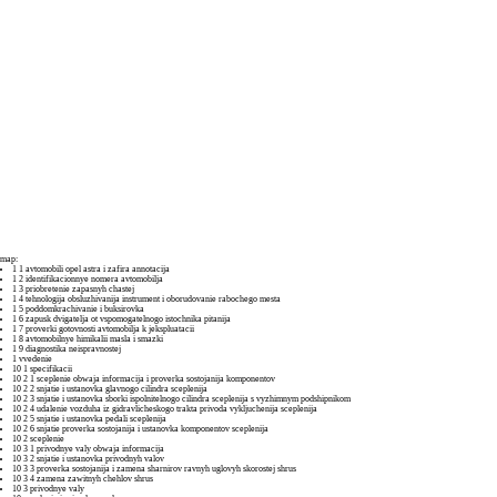
map:
1 1 avtomobili opel astra i zafira annotacija
1 2 identifikacionnye nomera avtomobilja
1 3 priobretenie zapasnyh chastej
1 4 tehnologija obsluzhivanija instrument i oborudovanie rabochego mesta
1 5 poddomkrachivanie i buksirovka
1 6 zapusk dvigatelja ot vspomogatelnogo istochnika pitanija
1 7 proverki gotovnosti avtomobilja k jekspluatacii
1 8 avtomobilnye himikalii masla i smazki
1 9 diagnostika neispravnostej
1 vvedenie
10 1 specifikacii
10 2 1 sceplenie obwaja informacija i proverka sostojanija komponentov
10 2 2 snjatie i ustanovka glavnogo cilindra sceplenija
10 2 3 snjatie i ustanovka sborki ispolnitelnogo cilindra sceplenija s vyzhimnym podshipnikom
10 2 4 udalenie vozduha iz gidravlicheskogo trakta privoda vykljuchenija sceplenija
10 2 5 snjatie i ustanovka pedali sceplenija
10 2 6 snjatie proverka sostojanija i ustanovka komponentov sceplenija
10 2 sceplenie
10 3 1 privodnye valy obwaja informacija
10 3 2 snjatie i ustanovka privodnyh valov
10 3 3 proverka sostojanija i zamena sharnirov ravnyh uglovyh skorostej shrus
10 3 4 zamena zawitnyh chehlov shrus
10 3 privodnye valy