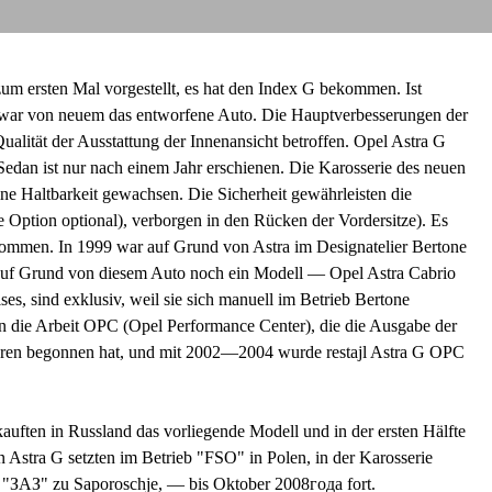
zum ersten Mal vorgestellt, es hat den Index G bekommen. Ist
 war von neuem das entworfene Auto. Die Hauptverbesserungen der
ualität der Ausstattung der Innenansicht betroffen. Opel Astra G
edan ist nur nach einem Jahr erschienen. Die Karosserie des neuen
ne Haltbarkeit gewachsen. Die Sicherheit gewährleisten die
die Option optional), verborgen in den Rücken der Vordersitze). Es
ekommen. In 1999 war auf Grund von Astra im Designatelier Bertone
r auf Grund von diesem Auto noch ein Modell — Opel Astra Cabrio
es, sind exklusiv, weil sie sich manuell im Betrieb Bertone
 die Arbeit OPC (Opel Performance Center), die die Ausgabe der
en begonnen hat, und mit 2002—2004 wurde restajl Astra G OPC
auften in Russland das vorliegende Modell und in der ersten Hälfte
Astra G setzten im Betrieb "FSO" in Polen, in der Karosserie
b "ЗАЗ" zu Saporoschje, — bis Oktober 2008года fort.