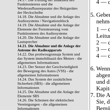
14.17. Die Prüfung der Intaktheit des
4 — d
Funktionierens und die
Wiederaufbaureparatur des Heizgerätes
der Heckscheibe
Geben
14.18. Die Abnahme und die Anlage des
nehme
Audiosystems / Navigationsblock
14.19. Die Abnahme und die Anlage der
1 — d
Elemente der Fernsteuerung vom
Funktionieren des Audiosystems
Leitu
14.20. Die Abnahme und die Anlage der
2 — d
Lautsprecher
14.21. Die Abnahme und die Anlage der
3 — d
Antenne des Radioapparats
14.22. Das protiwougonnaja System und
4 — d
das System immobilisazii des Motors - die
allgemeinen Informationen
14.23. Der Sensor der Geschwindigkeit
Wenn 
der Bewegung des Autos (VSS) - die
abgen
allgemeinen Informationen
14.24. Das System der zusätzlichen
und d
Sicherheit (SRS) - die allgemeinen
Kapit
Informationen
14.25. Die Abnahme und die Anlage der
Die A
Elemente SRS
14.26. Die Schemen der elektrischen
Sie, 
Vereinigungen - die allgemeinen
Bemüh
Informationen