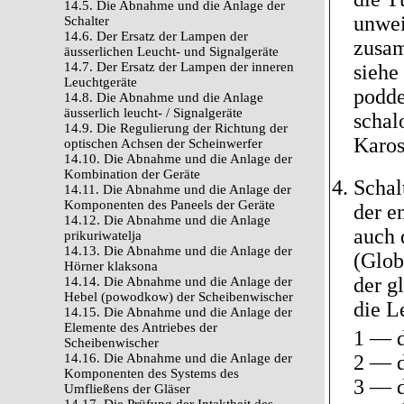
14.5. Die Abnahme und die Anlage der
unwei
Schalter
14.6. Der Ersatz der Lampen der
zusam
äusserlichen Leucht- und Signalgeräte
14.7. Der Ersatz der Lampen der inneren
siehe
Leuchtgeräte
podde
14.8. Die Abnahme und die Anlage
äusserlich leucht- / Signalgeräte
schal
14.9. Die Regulierung der Richtung der
Karos
optischen Achsen der Scheinwerfer
14.10. Die Abnahme und die Anlage der
Kombination der Geräte
Schal
14.11. Die Abnahme und die Anlage der
Komponenten des Paneels der Geräte
der e
14.12. Die Abnahme und die Anlage
auch 
prikuriwatelja
14.13. Die Abnahme und die Anlage der
(Glob
Hörner klaksona
der g
14.14. Die Abnahme und die Anlage der
Hebel (powodkow) der Scheibenwischer
die L
14.15. Die Abnahme und die Anlage der
Elemente des Antriebes der
1 — d
Scheibenwischer
14.16. Die Abnahme und die Anlage der
2 — d
Komponenten des Systems des
3 — d
Umfließens der Gläser