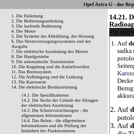
Opel Astra G - das Re
14.21. 
1. Die Einleitung
2. Die Bedienungsanleitung
Radioap
3. Die laufende Bedienung
4. Der Motor
DIE ORD
5. Die Systeme der Abkühlung, der Heizung
6. Des Stromversorgungssystemes und der
Auf
de
Ausgabe
sadka
7. Die elektrische Ausrüstung des Motors
8. Die Handgetriebe
potolo
9. Die automatische Transmission
Seiten
10. Die Kupplung und die Antriebswellen
11. Das Bremssystem
Kaross
12. Die Aufhängung und die Lenkung
Decke 
13. Die Karosserie
14. Die elektrische Bordausrüstung
Bezug 
akkura
14.1. Die Spezifikationen
14.2. Die Suche der Gründe der Absagen
der elektrischen Ausrüstung
Auf
d
14.3. Die Schutzvorrichtungen - die
allgemeinen Informationen
potol
14.4. Das Relais - die allgemeinen
Auf
d
Informationen und die Prüfung der
Intaktheit des Funktionierens
die T