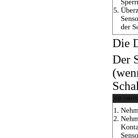
Sperr
Überz
Senso
der S
Die 
Der 
(wenn
Scha
DIE ORD
Nehme
Nehme
Konta
Senso