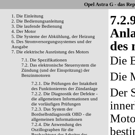
Opel Astra G - das Re
7.2.
1. Die Einleitung
2. Die Bedienungsanleitung
3. Die laufende Bedienung
Anla
4. Der Motor
5. Die Systeme der Abkühlung, der Heizung
des 
6. Des Stromversorgungssystemes und der
Ausgabe
7. Die elektrische Ausrüstung des Motors
Die 
7.1. Die Spezifikationen
7.2. Das elektronische Steuersystem die
Zündung (und der Einspritzung) der
Die M
Benzinmotoren
7.2.1. Die Prüfungen der Intaktheit
Der S
des Funktionierens der Zündanlage
7.2.2. Die Diagnostik der Defekte -
die allgemeinen Informationen und
inner
die vorläufigen Prüfungen
7.2.3. Das System der
Bordselbstdiagnostik OBD - die
Motor
allgemeinen Informationen
7.2.4. Die Anwendung des
best
Oszillographen für die
Beobachtung der Arbeiter des