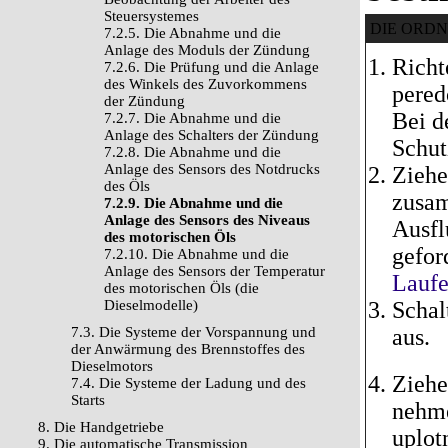
Steuersystemes
DIE ORD
7.2.5. Die Abnahme und die
Anlage des Moduls der Zündung
Richt
7.2.6. Die Prüfung und die Anlage
des Winkels des Zuvorkommens
pered
der Zündung
Bei d
7.2.7. Die Abnahme und die
Anlage des Schalters der Zündung
Schut
7.2.8. Die Abnahme und die
Anlage des Sensors des Notdrucks
Ziehe
des Öls
zusam
7.2.9. Die Abnahme und die
Anlage des Sensors des Niveaus
Ausfl
des motorischen Öls
gefor
7.2.10. Die Abnahme und die
Anlage des Sensors der Temperatur
Lauf
des motorischen Öls (die
Dieselmodelle)
Schal
7.3. Die Systeme der Vorspannung und
aus.
der Anwärmung des Brennstoffes des
Dieselmotors
Ziehe
7.4. Die Systeme der Ladung und des
Starts
nehme
8. Die Handgetriebe
uplot
9. Die automatische Transmission