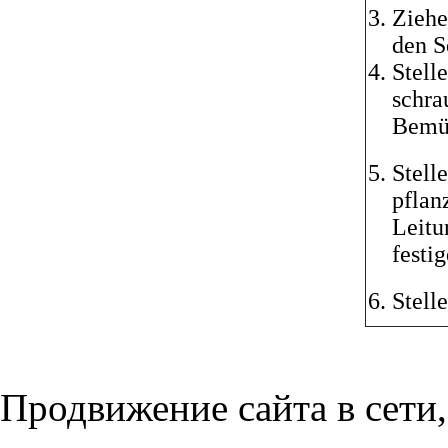
Ziehe
den S
Stell
schra
Bemüh
Stell
pflan
Leitu
festi
Stell
Продвижение сайта в сети,