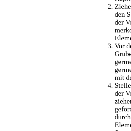
Ziehe
den S
der V
merke
Eleme
Vor d
Grube
germe
germe
mit d
Stell
der V
ziehe
gefor
durch
Eleme