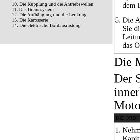
dem E
10. Die Kupplung und die Antriebswellen
11. Das Bremssystem
12. Die Aufhängung und die Lenkung
Die A
13. Die Karosserie
14. Die elektrische Bordausrüstung
Sie d
Leitu
das Ö
Die M
Der S
inner
Moto
DIE ORD
Nehme
Kapit