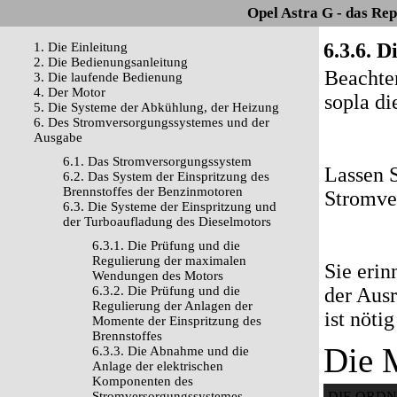
Opel Astra G - das Re
6.3.6. 
1. Die Einleitung
2. Die Bedienungsanleitung
Beachten
3. Die laufende Bedienung
4. Der Motor
sopla di
5. Die Systeme der Abkühlung, der Heizung
6. Des Stromversorgungssystemes und der
Ausgabe
6.1. Das Stromversorgungssystem
Lassen S
6.2. Das System der Einspritzung des
Brennstoffes der Benzinmotoren
Stromve
6.3. Die Systeme der Einspritzung und
der Turboaufladung des Dieselmotors
6.3.1. Die Prüfung und die
Regulierung der maximalen
Sie erin
Wendungen des Motors
6.3.2. Die Prüfung und die
der Ausr
Regulierung der Anlagen der
ist nöti
Momente der Einspritzung des
Brennstoffes
Die 
6.3.3. Die Abnahme und die
Anlage der elektrischen
Komponenten des
Stromversorgungssystemes
DIE ORD