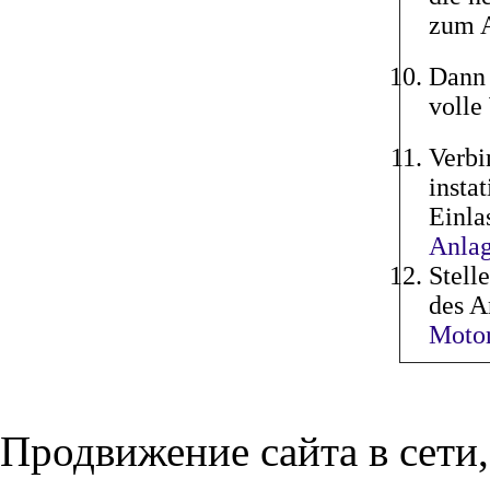
zum A
Dann 
volle
Verbi
insta
Einla
Anlag
Stell
des A
Moto
Продвижение сайта в сети,