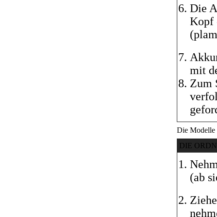
Die A
Kopf 
(plam
Akkur
mit d
Zum S
verfo
gefor
Die Modelle
DIE ORD
Nehme
(ab s
Ziehe
nehme