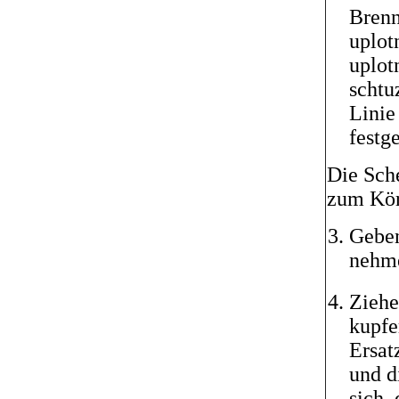
Brenn
uplot
uplot
schtu
Linie
festge
Die Sch
zum Kör
Geben
nehme
Ziehe
kupfe
Ersat
und d
sich,