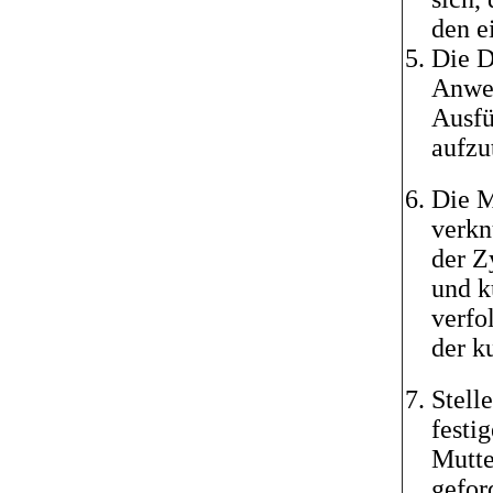
den e
Die D
Anwen
Ausfü
aufzu
Die M
verkn
der Z
und k
verfo
der k
Stell
festi
Mutte
gefor