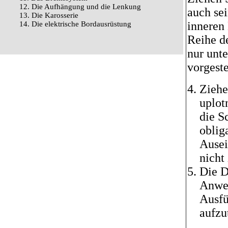
12. Die Aufhängung und die Lenkung
auch sei
13. Die Karosserie
inneren
14. Die elektrische Bordausrüstung
Reihe d
nur unt
vorgeste
Ziehe
uplot
die S
oblig
Ausei
nicht
Die D
Anwen
Ausfü
aufzu