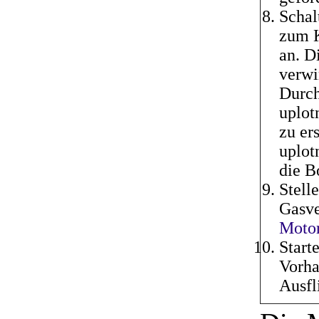
Schal
zum K
an. D
verwi
Durch
uplot
zu er
uplot
die B
Stell
Gasve
Moto
Start
Vorha
Ausfl