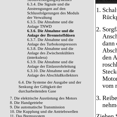
6.3.4. Die Signale und die
Anstrengungen auf den
Schal
Schlussfolgerungen des Moduls
Rückg
der Verwaltung
6.3.5. Die Abnahme und die
Anlage TNWD
Sorgf
6.3.6. Die Abnahme und die
Ansch
Anlage der Brennstoffdüsen
6.3.7. Die Abnahme und die
dann 
Anlage des Turbokompressors
6.3.8. Die Abnahme und die
Absch
Anlage des Zwischenkühlers
den A
(interkulera)
6.3.9. Die Abnahme und die
rosch
Anlage der Einlassrohrleitung
Steck
6.3.10. Die Abnahme und die
Anlage des Abschlußkollektors
Motor
6.4. Die Systeme der Ausgabe und der
vom r
Senkung der Giftigkeit der
durcharbeitenden Gase
Reibe
7. Die elektrische Ausrüstung des Motors
8. Die Handgetriebe
nehme
9. Die automatische Transmission
10. Die Kupplung und die Antriebswellen
Ziehen 
11. Das Bremssystem