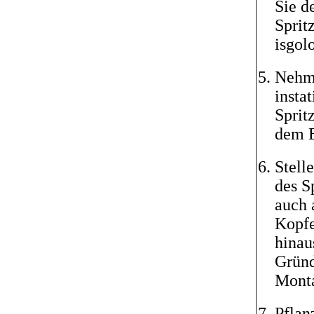
Sie d
Sprit
isgol
Nehme
insta
Sprit
dem E
Stell
des S
auch 
Kopfe
hinau
Gründ
Monta
Pflan