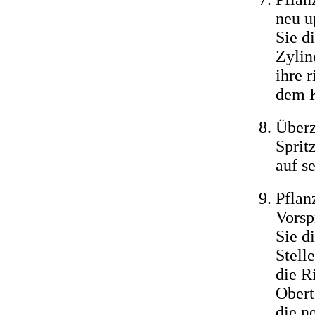
neu u
Sie d
Zylin
ihre 
dem K
Überz
Sprit
auf s
Pflan
Vorsp
Sie d
Stell
die R
Obert
die n