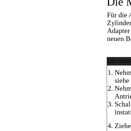
Die M
Für die
Zylinde
Adapter
neuen Bo
DIE ORD
Nehme
siehe
Nehme
Antri
Schal
insta
Ziehe