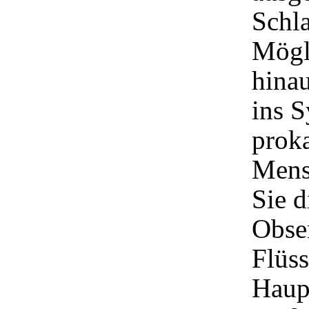
Schla
Mögl
hinau
ins 
prok
Mens
Sie d
Obse
Flüss
Haupt