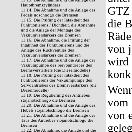
11.13. Die Abnahme und die Anlage des
Hauptbremszylinders
GTZ 
11.14. Die Abnahme und die Anlage des
Pedals noschnogo die Bremsen
die 
11.15. Die Prüfung der Intaktheit des
Funktionierens / Dichtheit, die Abnahme
und die Anlage der Montage des
Räde
Vakuumverstärkers der Bremsen
11.16. Die Abnahme, die Prüfung der
von 
Intaktheit des Funktionierens und die
Anlage des Rückventiles des
Vakuumverstärkers der Bremsen
wird 
11.17. Die Abnahme und die Anlage der
Vakuumpumpe des Servoantriebes des
Bremsverstärkers (die Dieselmodelle)
konk
11.18. Die Prüfung der Intaktheit des
Funktionierens der Vakuumpumpe des
Servoantriebes des Bremsverstärkers (die
Wenn
Dieselmodelle)
11.19. Die Regulierung des Antriebes
vom 
stojanotschnogo die Bremsen
11.20. Die Abnahme und die Anlage des
Hebels stojanotschnogo die Bremsen
von 
11.21. Die Abnahme und die Anlage der
Taus des Antriebes stojanotschnogo die
geleg
Bremsen
11.22. Die Abnahme, die Anlage und die