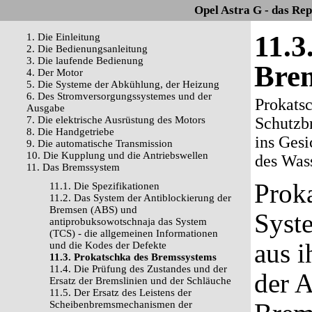
Opel Astra G - das Re
11.3
1. Die Einleitung
2. Die Bedienungsanleitung
3. Die laufende Bedienung
Bre
4. Der Motor
5. Die Systeme der Abkühlung, der Heizung
6. Des Stromversorgungssystemes und der
Prokats
Ausgabe
7. Die elektrische Ausrüstung des Motors
Schutzbr
8. Die Handgetriebe
ins Gesi
9. Die automatische Transmission
10. Die Kupplung und die Antriebswellen
des Wass
11. Das Bremssystem
Prok
11.1. Die Spezifikationen
11.2. Das System der Antiblockierung der
Bremsen (ABS) und
Syst
antiprobuksowotschnaja das System
(TCS) - die allgemeinen Informationen
aus i
und die Kodes der Defekte
11.3. Prokatschka des Bremssystems
11.4. Die Prüfung des Zustandes und der
der 
Ersatz der Bremslinien und der Schläuche
11.5. Der Ersatz des Leistens der
Scheibenbremsmechanismen der