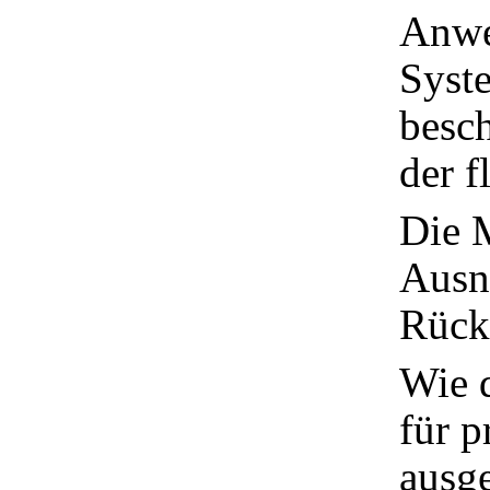
Anwe
Syst
besch
der f
Die 
Ausn
Rück
Wie 
für p
ausge