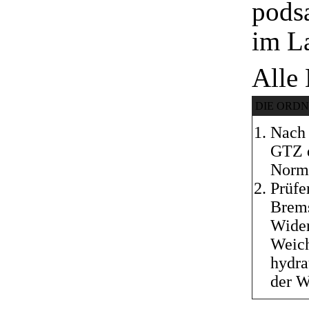
podsa
im La
Alle
DIE ORD
Nach 
GTZ d
Norm 
Prüfe
Brems
Wider
Weich
hydra
der W