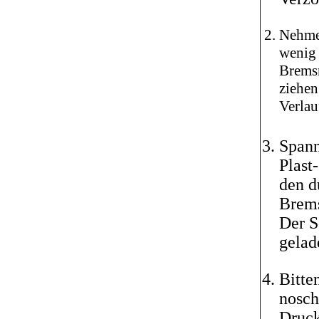
Nehmen
wenig 
Bremsm
ziehen
Verlau
Spann
Plast
den d
Brems
Der S
gelad
Bitte
nosch
Druck