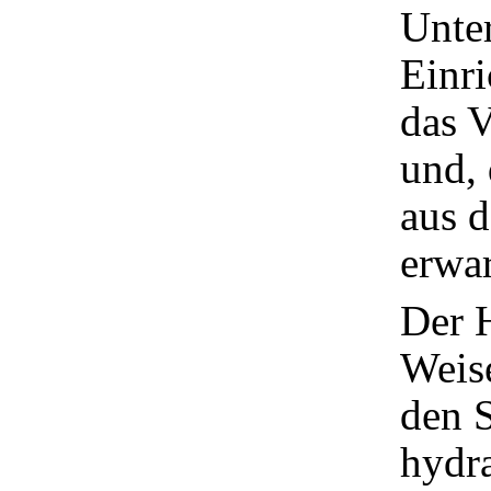
Unte
Einri
das V
und,
aus d
erwar
Der 
Weise
den S
hydra