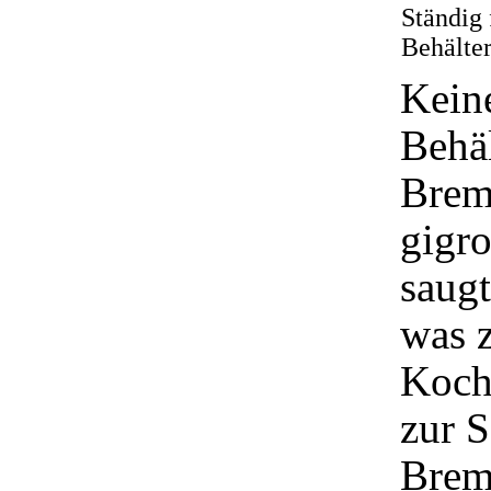
Ständig 
Behälter
Keine
Behäl
Brems
gigro
saugt
was z
Koch
zur S
Brems