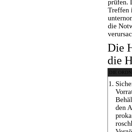
prüfen.
Treffen 
unterno
die Not
verursac
Die 
die H
DIE ORD
Siche
Vorra
Behält
den A
proka
rosch
Verzö