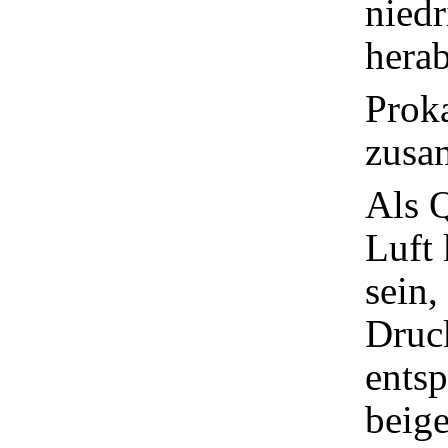
niedr
herab
Prok
zusa
Als 
Luft 
sein,
Druck
ents
beige