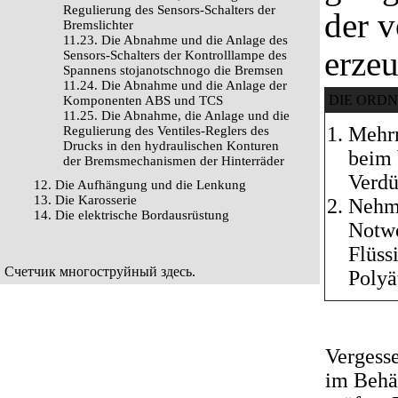
Regulierung des Sensors-Schalters der
der v
Bremslichter
11.23. Die Abnahme und die Anlage des
erze
Sensors-Schalters der Kontrolllampe des
Spannens stojanotschnogo die Bremsen
11.24. Die Abnahme und die Anlage der
DIE ORD
Komponenten ABS und TCS
11.25. Die Abnahme, die Anlage und die
Mehrm
Regulierung des Ventiles-Reglers des
Drucks in den hydraulischen Konturen
beim 
der Bremsmechanismen der Hinterräder
Verdü
12. Die Aufhängung und die Lenkung
13. Die Karosserie
Nehme
14. Die elektrische Bordausrüstung
Notwe
Flüss
Счетчик многоструйный
здесь
.
Polyä
Vergesse
im Behäl