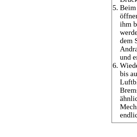
Beim 
öffne
ihm b
werde
dem S
Andra
und e
Wiede
bis a
Luftb
Brems
ähnli
Mecha
endli