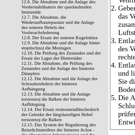
Venti
12.6. Die Abnahme und die Anlage des
Geben
Vorderstabilisators der querlaufenden
Immunität
das V
12.7. Die Abnahme, die
Wiederaufbaureparatur und die Anlage
zusam
des unteren Hebels der
Lufts
Vorderachsfederung
12.8. Der Ersatz der unteren Kugelstütze
Entla
12.9. Die Abnahme und die Anlage hinter
des V
stupitschnoj die Montagen
12.10. Die Prüfung des Zustandes und der
recht
Ersatz der Lager der Hinterräder
12.11. Die Abnahme, die Prüfung des
Entla
Zustandes und die Anlage des hinteren
und l
Dämpfers
12.12. Die Abnahme und die Anlage der
Sie d
Schraubenfedern der hinteren
Boden
Aufhängung
12.13. Die Abnahme und die Anlage
Die A
torsionnoj die Balken der hinteren
Aufhängung
Schlu
12.14. Der Ersatz resinometallitscheskich
prüfe
der Gelenke der längslaeufigen Hebel
torsionnoj die Balken
Entwi
12.15. Das System der Regulierung des
Reiselichtstreifens der hinteren Achse -