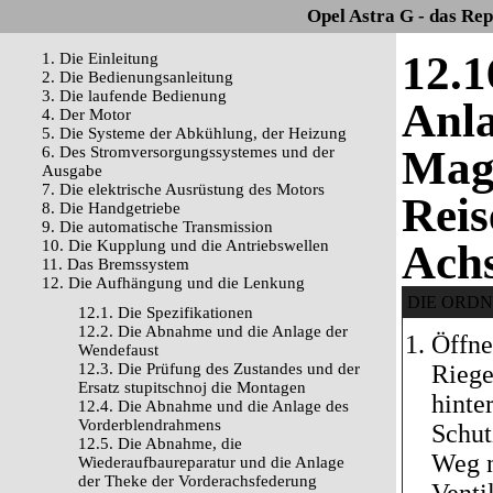
Opel Astra G - das Re
12.1
1. Die Einleitung
2. Die Bedienungsanleitung
3. Die laufende Bedienung
Anla
4. Der Motor
5. Die Systeme der Abkühlung, der Heizung
Magi
6. Des Stromversorgungssystemes und der
Ausgabe
7. Die elektrische Ausrüstung des Motors
Reis
8. Die Handgetriebe
9. Die automatische Transmission
10. Die Kupplung und die Antriebswellen
Achs
11. Das Bremssystem
12. Die Aufhängung und die Lenkung
DIE ORD
12.1. Die Spezifikationen
12.2. Die Abnahme und die Anlage der
Öffne
Wendefaust
12.3. Die Prüfung des Zustandes und der
Riege
Ersatz stupitschnoj die Montagen
hinte
12.4. Die Abnahme und die Anlage des
Vorderblendrahmens
Schut
12.5. Die Abnahme, die
Weg n
Wiederaufbaureparatur und die Anlage
der Theke der Vorderachsfederung