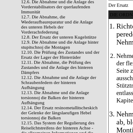
12.6. Die Abnahme und die Anlage des
Der Ersatz
Vorderstabilisators der querlaufenden
Immunität
DIE ORD
12.7. Die Abnahme, die
Wiederaufbaureparatur und die Anlage
Richt
des unteren Hebels der
Vorderachsfederung
pered
12.8. Der Ersatz der unteren Kugelstütze
Nehme
12.9. Die Abnahme und die Anlage hinter
stupitschnoj die Montagen
12.10. Die Prüfung des Zustandes und der
Nehme
Ersatz der Lager der Hinterräder
der fl
12.11. Die Abnahme, die Prüfung des
Zustandes und die Anlage des hinteren
Seite 
Dämpfers
aussch
12.12. Die Abnahme und die Anlage der
Schraubenfedern der hinteren
Stützt
Aufhängung
entlas
12.13. Die Abnahme und die Anlage
torsionnoj die Balken der hinteren
Kapit
Aufhängung
12.14. Der Ersatz resinometallitscheskich
Nehme
der Gelenke der längslaeufigen Hebel
torsionnoj die Balken
ab, b
12.15. Das System der Regulierung des
Reiselichtstreifens der hinteren Achse -
Monti