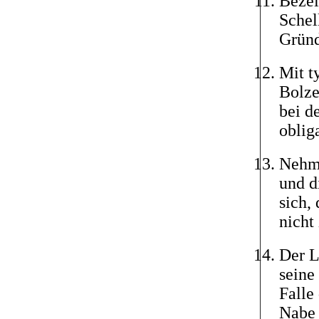
Bezei
Schel
Grün
Mit t
Bolze
bei d
oblig
Nehme
und d
sich,
nicht
Der L
seine
Falle
Nabe 