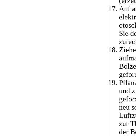
(erze
Auf
a
elekt
otosc
Sie d
zurec
Ziehe
aufma
Bolze
gefor
Pflan
und z
gefor
neu s
Luftz
zur T
der B