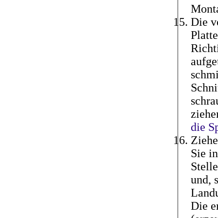
Mont
Die v
Platt
Richt
aufge
schmi
Schni
schra
ziehe
die S
Ziehe
Sie i
Stell
und, 
Landu
Die e