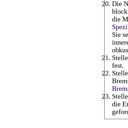
Die N
block
die M
Spezi
Sie s
inner
obkus
Stell
fest.
Stell
Brems
Brem
Stell
die E
gefor