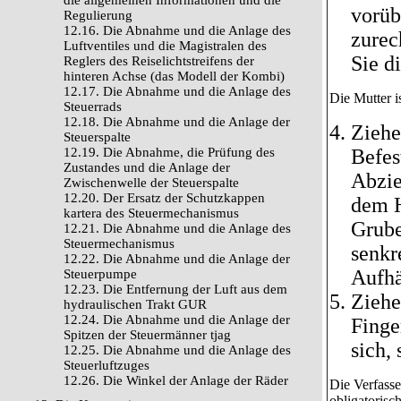
die allgemeinen Informationen und die
vorüb
Regulierung
12.16. Die Abnahme und die Anlage des
zurec
Luftventiles und die Magistralen des
Sie d
Reglers des Reiselichtstreifens der
hinteren Achse (das Modell der Kombi)
12.17. Die Abnahme und die Anlage des
Die Mutter is
Steuerrads
12.18. Die Abnahme und die Anlage der
Ziehe
Steuerspalte
12.19. Die Abnahme, die Prüfung des
Befes
Zustandes und die Anlage der
Abzie
Zwischenwelle der Steuerspalte
12.20. Der Ersatz der Schutzkappen
dem H
kartera des Steuermechanismus
Grube
12.21. Die Abnahme und die Anlage des
Steuermechanismus
senkr
12.22. Die Abnahme und die Anlage der
Aufhä
Steuerpumpe
12.23. Die Entfernung der Luft aus dem
Ziehe
hydraulischen Trakt GUR
12.24. Die Abnahme und die Anlage der
Finge
Spitzen der Steuermänner tjag
sich,
12.25. Die Abnahme und die Anlage des
Steuerluftzuges
12.26. Die Winkel der Anlage der Räder
Die Verfass
obligatorisch