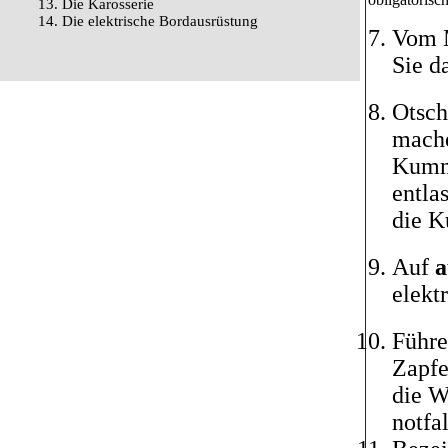
13. Die Karosserie
14. Die elektrische Bordausrüstung
Vom M
Sie d
Otsch
mache
Kumme
entla
die K
Auf
a
elekt
Führe
Zapfe
die W
notfal