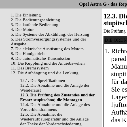
Opel Astra G - das Re
12.3. D
1. Die Einleitung
2. Die Bedienungsanleitung
stupits
3. Die laufende Bedienung
4. Der Motor
Die Prüfung
5. Die Systeme der Abkühlung, der Heizung
6. Des Stromversorgungssystemes und der
DIE ORD
Ausgabe
7. Die elektrische Ausrüstung des Motors
Richt
8. Die Handgetriebe
pered
9. Die automatische Transmission
10. Die Kupplung und die Antriebswellen
Manue
11. Das Bremssystem
stupi
12. Die Aufhängung und die Lenkung
für d
12.1. Die Spezifikationen
12.2. Die Abnahme und die Anlage der
Sie e
Wendefaust
12.3. Die Prüfung des Zustandes und der
Lager
Ersatz stupitschnoj die Montagen
ljuft
12.4. Die Abnahme und die Anlage des
Vorderblendrahmens
Aufhä
12.5. Die Abnahme, die
das K
Wiederaufbaureparatur und die Anlage
der Theke der Vorderachsfederung