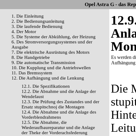
Opel Astra G - das Re
12.9
1. Die Einleitung
2. Die Bedienungsanleitung
3. Die laufende Bedienung
Anla
4. Der Motor
5. Die Systeme der Abkühlung, der Heizung
Mon
6. Des Stromversorgungssystemes und der
Ausgabe
7. Die elektrische Ausrüstung des Motors
Es werden di
8. Die Handgetriebe
9. Die automatische Transmission
Aufhängung 
10. Die Kupplung und die Antriebswellen
11. Das Bremssystem
12. Die Aufhängung und die Lenkung
Die 
12.1. Die Spezifikationen
12.2. Die Abnahme und die Anlage der
Wendefaust
stupi
12.3. Die Prüfung des Zustandes und der
Ersatz stupitschnoj die Montagen
Hinte
12.4. Die Abnahme und die Anlage des
Vorderblendrahmens
12.5. Die Abnahme, die
Leit
Wiederaufbaureparatur und die Anlage
der Theke der Vorderachsfederung