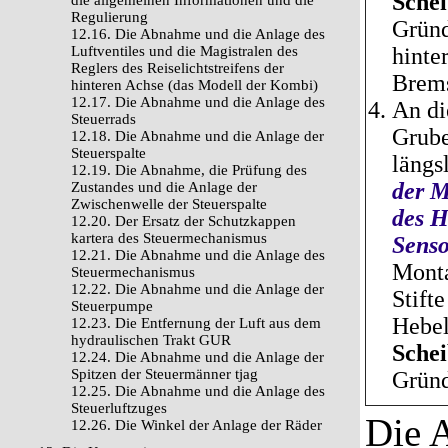
Sche
die allgemeinen Informationen und die
Regulierung
Gründ
12.16. Die Abnahme und die Anlage des
Luftventiles und die Magistralen des
hinte
Reglers des Reiselichtstreifens der
Brems
hinteren Achse (das Modell der Kombi)
12.17. Die Abnahme und die Anlage des
An di
Steuerrads
Grube
12.18. Die Abnahme und die Anlage der
Steuerspalte
längs
12.19. Die Abnahme, die Prüfung des
der M
Zustandes und die Anlage der
Zwischenwelle der Steuerspalte
des H
12.20. Der Ersatz der Schutzkappen
kartera des Steuermechanismus
Sens
12.21. Die Abnahme und die Anlage des
Monta
Steuermechanismus
12.22. Die Abnahme und die Anlage der
Stift
Steuerpumpe
Hebe
12.23. Die Entfernung der Luft aus dem
hydraulischen Trakt GUR
Sche
12.24. Die Abnahme und die Anlage der
Spitzen der Steuermänner tjag
Gründ
12.25. Die Abnahme und die Anlage des
Steuerluftzuges
Die 
12.26. Die Winkel der Anlage der Räder