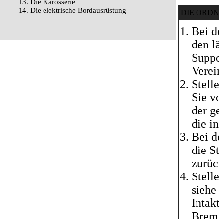
13. Die Karosserie
14. Die elektrische Bordausrüstung
DIE ORD
Bei d
den l
Suppo
Verei
Stell
Sie v
der g
die i
Bei d
die S
zurüc
Stell
siehe
Intak
Brems