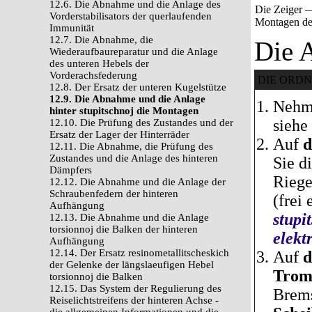
12.6. Die Abnahme und die Anlage des
Die Zeiger —
Vorderstabilisators der querlaufenden
Montagen de
Immunität
12.7. Die Abnahme, die
Die 
Wiederaufbaureparatur und die Anlage
des unteren Hebels der
Vorderachsfederung
DIE ORD
12.8. Der Ersatz der unteren Kugelstütze
12.9. Die Abnahme und die Anlage
Nehme
hinter stupitschnoj die Montagen
siehe
12.10. Die Prüfung des Zustandes und der
Ersatz der Lager der Hinterräder
Auf
d
12.11. Die Abnahme, die Prüfung des
Zustandes und die Anlage des hinteren
Sie d
Dämpfers
Riege
12.12. Die Abnahme und die Anlage der
Schraubenfedern der hinteren
(frei 
Aufhängung
stupi
12.13. Die Abnahme und die Anlage
torsionnoj die Balken der hinteren
elekt
Aufhängung
12.14. Der Ersatz resinometallitscheskich
Auf
d
der Gelenke der längslaeufigen Hebel
Trom
torsionnoj die Balken
12.15. Das System der Regulierung des
Brems
Reiselichtstreifens der hinteren Achse -